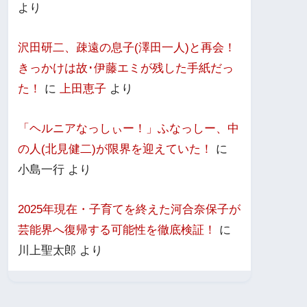
より
沢田研二、疎遠の息子(澤田一人)と再会！
きっかけは故･伊藤エミが残した手紙だっ
た！
に
上田恵子
より
「ヘルニアなっしぃー！」ふなっしー、中
の人(北見健二)が限界を迎えていた！
に
小島一行
より
2025年現在・子育てを終えた河合奈保子が
芸能界へ復帰する可能性を徹底検証！
に
川上聖太郎
より