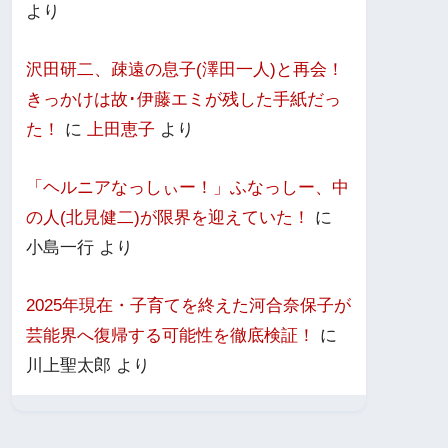
より
沢田研二、疎遠の息子(澤田一人)と再会！
きっかけは故･伊藤エミが残した手紙だっ
た！
に
上田恵子
より
「ヘルニアなっしぃー！」ふなっしー、中
の人(北見健二)が限界を迎えていた！
に
小島一行
より
2025年現在・子育てを終えた河合奈保子が
芸能界へ復帰する可能性を徹底検証！
に
川上聖太郎
より