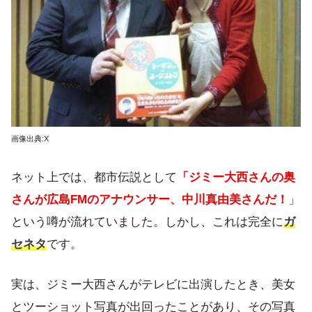
画像出典:X
ネット上では、都市伝説として
「ジミー大西さんの奥
さんが広島FMのアナウンサー、中川真由美さんだ！
」
という噂が流れていました。しかし、これは完全に
ガ
セネタ
です。
実は、ジミー大西さんがテレビに出演したとき、美女
とツーショット写真が出回ったことがあり、その写真