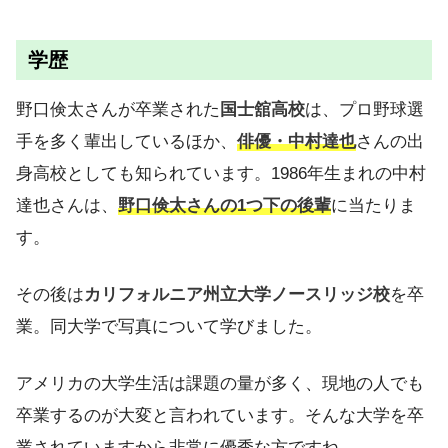
学歴
野口倹太さんが卒業された
国士舘高校
は、プロ野球選
手を多く輩出しているほか、
俳優・中村達也
さんの出
身高校としても知られています。1986年生まれの中村
達也さんは、
野口倹太さんの1つ下の後輩
に当たりま
す。
その後は
カリフォルニア州立大学ノースリッジ校
を卒
業。同大学で写真について学びました。
アメリカの大学生活は課題の量が多く、現地の人でも
卒業するのが大変と言われています。そんな大学を卒
業されていますから非常に優秀な方ですね。