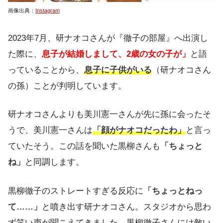
画像出典：
Instagram
2023年7月、研ナオコさんが『徹子の部屋』へ出演し
た際に、
息子が結婚しまして、2歳の女の子が」
と語
っていることから、
息子に子供がいる
（研ナオコさん
の孫）ことが判明しています。
研ナオコさんよりも美川憲一さんが先に孫に会ったそ
うで、美川憲一さんは
「顔がナオコだったわ」
と言っ
ていたそう。この話を聞いた黒柳さんも
「ちょっと
ね」
と同調します。
黒柳徹子のストレートすぎる反応に
「ちょっとねっ
て……」
と噴き出す研ナオコさん。スタジオから思わ
ず笑い声が聞こえてきました。黒柳徹子さんには敵い