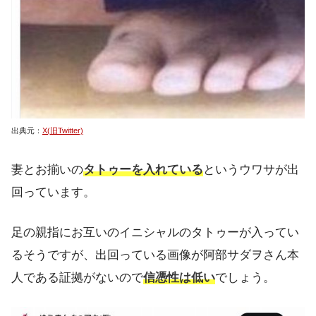
出典元：
X(旧Twitter)
妻とお揃いの
タトゥーを入れている
というウワサが出
回っています。
足の親指にお互いのイニシャルのタトゥーが入ってい
るそうですが、出回っている画像が阿部サダヲさん本
人である証拠がないので
信憑性は低い
でしょう。