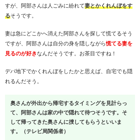
すが、阿部さんは人ごみに紛れて
妻とかくれんぼをす
る
そうです。
妻は急にどこかへ消えた阿部さんを探して慌てるそう
ですが、阿部さんは自分の身を隠しながら
慌てる妻を
見るのが好き
なんだそうです。お茶目ですね！
デパ地下でかくれんぼをしたかと思えば、自宅でも隠
れるんだそう。
奥さんが外出から帰宅するタイミングを見計らっ
て、阿部さんは家の中で隠れて待つそうです。そ
して帰ってきた奥さんに捜してもらうといいま
す。（テレビ局関係者）