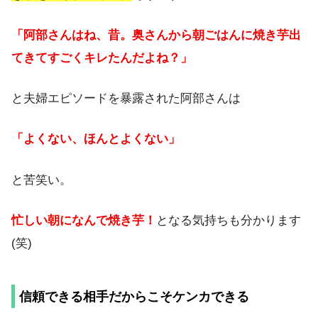
「阿部さんはね、昔。奥さんから朝ごはんに焼き芋出
てきてすごくキレたんだよね？」
と夫婦エピソードを暴露された阿部さんは
「よくない、ほんとよくない」
と苦笑い。
忙しい朝になんで焼き芋！
となる気持ちも分かります
(笑)
信頼できる相手だからこそケンカできる