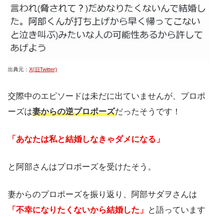
出典元：
X(旧Twitter)
交際中のエピソードは未だに出ていませんが、プロポ
ーズは
妻からの逆プロポーズ
だったそうです！
「あなたは私と結婚しなきゃダメになる」
と阿部さんはプロポーズを受けたそう。
妻からのプロポーズを振り返り、阿部サダヲさんは
「不幸になりたくないから結婚した」
と語っています