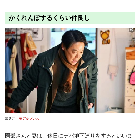
かくれんぼするくらい仲良し
出典元：
モデルプレス
阿部さんと妻は、休日にデパ地下巡りをするといいま