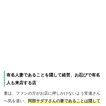
有名人妻であることを隠して経営、お忍びで有名
人も来店する店
妻は、ファンの方がお店に押しかけないよう常連さん
へ気を遣い、
阿部サダヲさんの妻であることは隠して