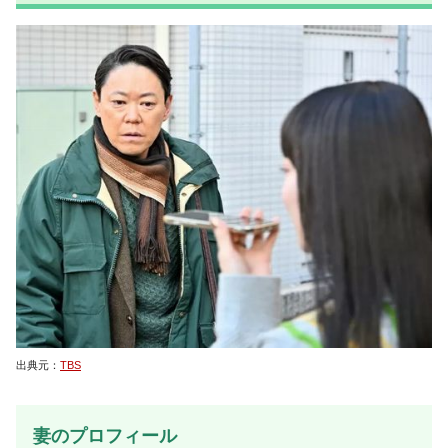
出典元：
TBS
妻のプロフィール