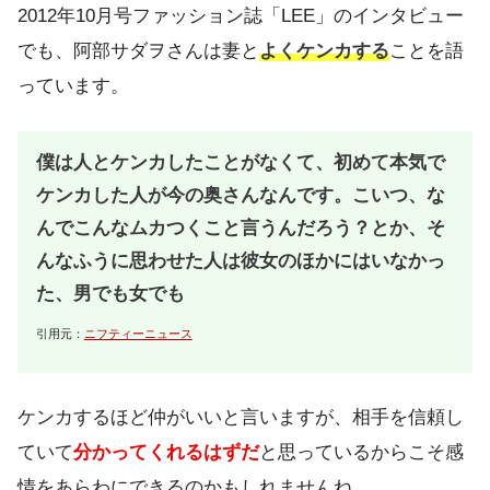
2012年10月号ファッション誌「LEE」のインタビュー
でも、阿部サダヲさんは妻と
よくケンカする
ことを語
っています。
僕は人とケンカしたことがなくて、初めて本気で
ケンカした人が今の奥さんなんです。こいつ、な
んでこんなムカつくこと言うんだろう？とか、そ
んなふうに思わせた人は彼女のほかにはいなかっ
た、男でも女でも
引用元：
ニフティーニュース
ケンカするほど仲がいいと言いますが、相手を信頼し
ていて
分かってくれるはずだ
と思っているからこそ感
情をあらわにできるのかもしれませんね。