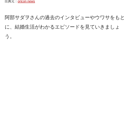
出典元：
oricon news
阿部サダヲさんの過去のインタビューやウワサをもと
に、結婚生活がわかるエピソードを見ていきましょ
う。