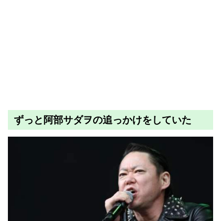
ずっと阿部サダヲの追っかけをしていた