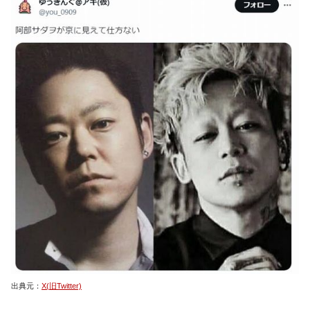
出典元：
X(旧Twitter)