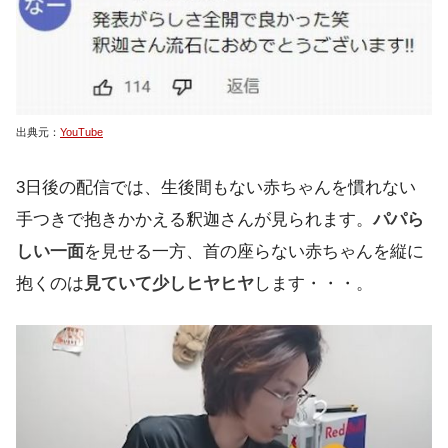
出典元：
YouTube
3日後の配信では、生後間もない赤ちゃんを慣れない
手つきで抱きかかえる釈迦さんが見られます。
パパら
しい一面
を見せる一方、首の座らない赤ちゃんを縦に
抱くのは
見ていて少しヒヤヒヤ
します・・・。