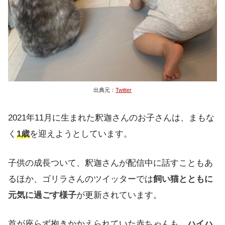
出典元：
Twitter
2021年11月に生まれた釈迦さんのお子さんは、まもな
く
1歳
を迎えようとしています。
子供の成長ついて、釈迦さんが配信中に話すこともあ
るほか、ゴリラさんのツイッターでは
飼い猫とともに
元気に過ごす様子
が更新されています。
首が座らず抱きかかえられていた赤ちゃんも、
ハイハ