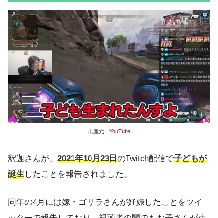
出産元：
YouTube
釈迦さんが、
2021年10月23日
のTwitch配信で
子どもが
誕生
したことを報告されました。
同年の4月には嫁・ゴリラさんが妊娠したことをツイ
ッターで報告しており、視聴者の間でもお子さんが生